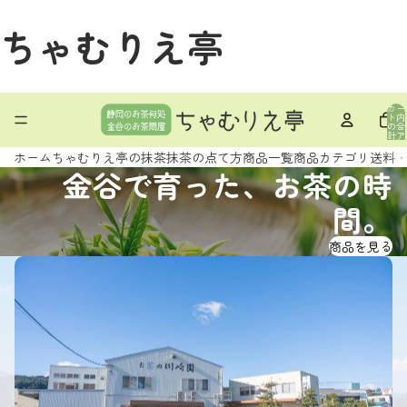
ちゃむりえ亭
カー
ト内
の合
計ア
イテ
ム
ホーム
ちゃむりえ亭の抹茶
抹茶の点て方
商品一覧
商品カテゴリ
送料
数: 0
金谷で育った、お茶の時
間。
商品を見る