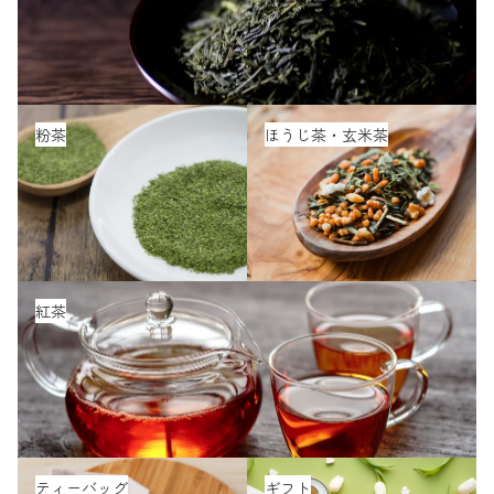
粉茶
ほうじ茶・玄米茶
粉茶
ほうじ茶・玄米茶
紅茶
紅茶
ティーバッグ
ギフト
ティーバッグ
ギフト