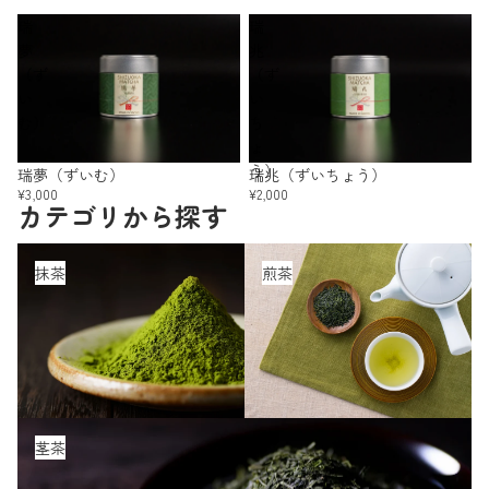
瑞
瑞
夢
兆
（ず
（ず
い
い
む）
ち
ょ
う）
瑞夢（ずいむ）
瑞兆（ずいちょう）
¥3,000
¥2,000
カテゴリから探す
抹茶
煎茶
抹茶
煎茶
茎茶
茎茶